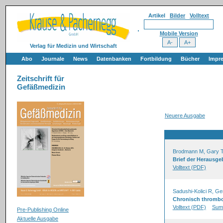
Artikel
Bilder
Volltext
Mobile Version
Verlag für Medizin und Wirtschaft
Abo
Journale
News
Datenbanken
Fortbildung
Bücher
Impr
Zeitschrift für
Gefäßmedizin
Neuere Ausgabe
Brodmann M, Gary 
Brief der Herausge
Volltext (PDF)
Sadushi-Kolici R, G
Chronisch thrombo
Volltext (PDF)
Sum
Pre-Publishing Online
Aktuelle Ausgabe