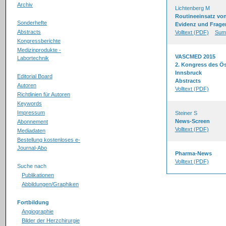
Archiv
Lichtenberg M
Routineeinsatz von
Sonderhefte
Evidenz und Fragen
Abstracts
Volltext (PDF)
Sum
Kongressberichte
Medizinprodukte -
VASCMED 2015
Labortechnik
2. Kongress des Ös
Innsbruck
Editorial Board
Abstracts
Autoren
Volltext (PDF)
Richtlinien für Autoren
Keywords
Impressum
Steiner S
News-Screen
Abonnement
Volltext (PDF)
Mediadaten
Bestellung kostenloses e-
Journal-Abo
Pharma-News
Volltext (PDF)
Suche nach
Publikationen
Abbildungen/Graphiken
Fortbildung
Angiographie
Bilder der Herzchirurgie