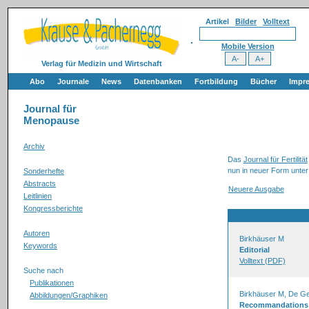
Artikel
Bilder
Volltext
Mobile Version
Verlag für Medizin und Wirtschaft
Abo
Journale
News
Datenbanken
Fortbildung
Bücher
Impr
Journal für
Menopause
Archiv
Das
Journal für Fertilität
nun in neuer Form unter
Sonderhefte
Abstracts
Neuere Ausgabe
Leitlinien
Kongressberichte
Autoren
Birkhäuser M
Keywords
Editorial
Volltext (PDF)
Suche nach
Publikationen
Birkhäuser M, De Ge
Abbildungen/Graphiken
Recommandations de