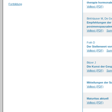
therapie hormonal
Fortbildung
Volltext (PDF)
Birkhäuser M, De Ge
Empfehlungen der 
postmenopausalen
Volltext (PDF)
Sum
Foth D
Der Stellenwert vo
Volltext (PDF)
Sum
Bitzer J
Die Kunst der Ges
Volltext (PDF)
Sum
Mitteilungen der 
Volltext (PDF)
Maturitas aktuell
Volltext (PDF)