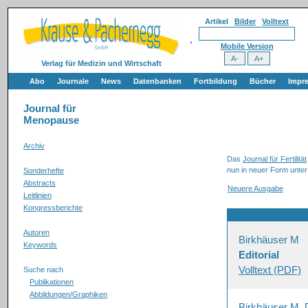
Artikel
Bilder
Volltext
Mobile Version
Verlag für Medizin und Wirtschaft
Abo
Journale
News
Datenbanken
Fortbildung
Bücher
Impr
Journal für
Menopause
Archiv
Das
Journal für Fertilität
nun in neuer Form unter
Sonderhefte
Abstracts
Neuere Ausgabe
Leitlinien
Kongressberichte
Autoren
Birkhäuser M
Keywords
Editorial
Volltext (PDF)
Suche nach
Publikationen
Abbildungen/Graphiken
Birkhäuser M, 