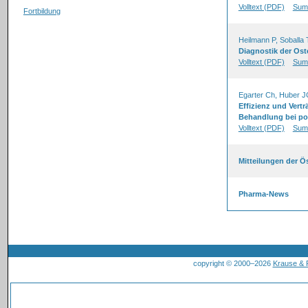
Volltext (PDF)
Sum
Fortbildung
Heilmann P, Soballa 
Diagnostik der Ost
Volltext (PDF)
Sum
Egarter Ch, Huber J
Effizienz und Vert
Behandlung bei p
Volltext (PDF)
Sum
Mitteilungen der Ö
Pharma-News
copyright © 2000–2026
Krause &