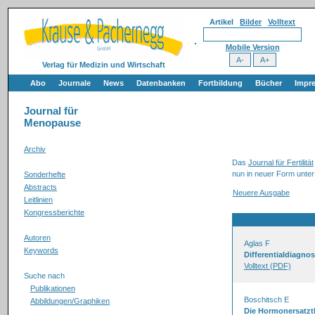
Artikel
Bilder
Volltext
Mobile Version
Verlag für Medizin und Wirtschaft
Abo
Journale
News
Datenbanken
Fortbildung
Bücher
Impr
Journal für
Menopause
Archiv
Das
Journal für Fertilität
nun in neuer Form unter
Sonderhefte
Abstracts
Neuere Ausgabe
Leitlinien
Kongressberichte
Autoren
Aglas F
Keywords
Differentialdiagn
Volltext (PDF)
Suche nach
Publikationen
Boschitsch E
Abbildungen/Graphiken
Die Hormonersatzth