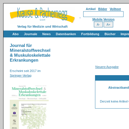
Artikel
Bilder
Volltext
Mobile Version
Verlag für Medizin und Wirtschaft
Abo
Journale
News
Datenbanken
Fortbildung
Bücher
Impr
Journal für
Mineralstoffwechsel
& Muskuloskelettale
Erkrankungen
Neuere Ausgabe
Erscheint seit 2017 im
Springer-Verlag
Abstractband:
Derzeit keine Artikel