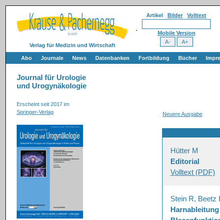
Artikel
Bilder
Volltext
Mobile Version
Verlag für Medizin und Wirtschaft
Abo
Journale
News
Datenbanken
Fortbildung
Bücher
Impr
Journal für Urologie
und Urogynäkologie
Erscheint seit 2017 im
Springer-Verlag
Neuere Ausgabe
Hütter M
Editorial
Volltext (PDF)
Stein R, Beetz
Harnableitung