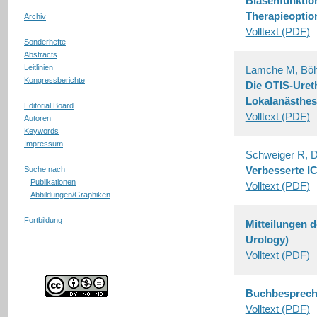
Blasenfunktion
Therapieoptio
Archiv
Volltext (PDF)
Sonderhefte
Abstracts
Leitlinien
Lamche M, Bö
Kongressberichte
Die OTIS-Ureth
Lokalanästhes
Editorial Board
Volltext (PDF)
Autoren
Keywords
Impressum
Schweiger R, D
Verbesserte I
Suche nach
Publikationen
Volltext (PDF)
Abbildungen/Graphiken
Fortbildung
Mitteilungen 
Urology)
Volltext (PDF)
Buchbesprec
Volltext (PDF)