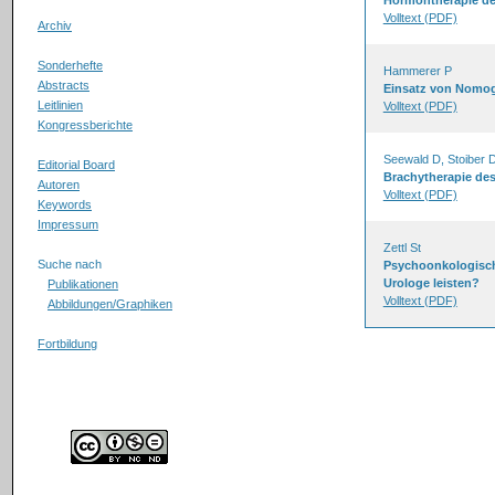
Hormontherapie de
Volltext (PDF)
Archiv
Sonderhefte
Hammerer P
Abstracts
Einsatz von Nomo
Leitlinien
Volltext (PDF)
Kongressberichte
Seewald D, Stoiber 
Editorial Board
Brachytherapie de
Autoren
Volltext (PDF)
Keywords
Impressum
Zettl St
Suche nach
Psychoonkologisch
Urologe leisten?
Publikationen
Volltext (PDF)
Abbildungen/Graphiken
Fortbildung