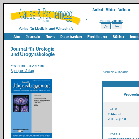
Artikel
Bilder
Volltext
Mobile Version
Verlag für Medizin und Wirtschaft
Abo
Journale
News
Datenbanken
Fortbildung
Bücher
Impr
Journal für Urologie
und Urogynäkologie
Erscheint seit 2017 im
Springer-Verlag
Neuere Ausgabe
Proceedi
Höltl W
Editorial
Volltext (PDF)
Gross A