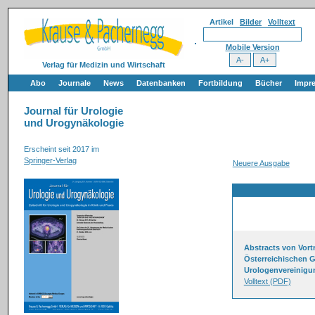
Artikel
Bilder
Volltext
Mobile Version
Verlag für Medizin und Wirtschaft
Abo
Journale
News
Datenbanken
Fortbildung
Bücher
Impr
Journal für Urologie
und Urogynäkologie
Erscheint seit 2017 im
Springer-Verlag
Neuere Ausgabe
Abstracts von Vor
Österreichischen G
Urologenvereinigun
Volltext (PDF)