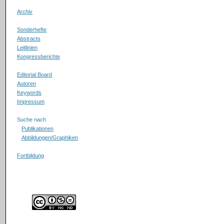
Archiv
Sonderhefte
Abstracts
Leitlinien
Kongressberichte
Editorial Board
Autoren
Keywords
Impressum
Suche nach
Publikationen
Abbildungen/Graphiken
Fortbildung