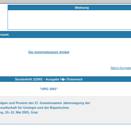
Werbung
essum
Die meistgelesenen Artikel
Ältere Ausgab
Sonderheft 2/2001 - Ausgabe f�r Österreich
"URO 2001"
trägen und Postern der 27. Gemeinsamen Jahrestagung der
esellschaft für Urologie und der Bayerischen
g, 10.-12. Mai 2001, Graz