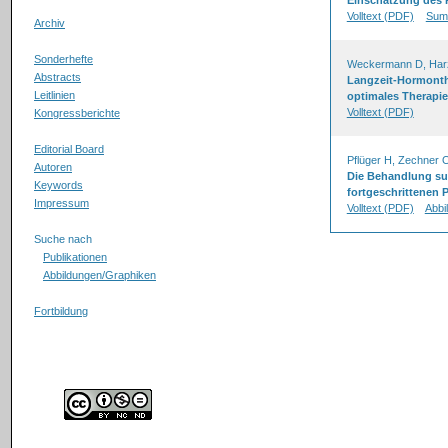
Einschätzung des P
Volltext (PDF)
Sum
Archiv
Sonderhefte
Weckermann D, Ha
Abstracts
Langzeit-Hormonth
Leitlinien
optimales Therap
Volltext (PDF)
Kongressberichte
Editorial Board
Pflüger H, Zechner 
Autoren
Die Behandlung su
Keywords
fortgeschrittenen 
Impressum
Volltext (PDF)
Abbi
Suche nach
Publikationen
Abbildungen/Graphiken
Fortbildung