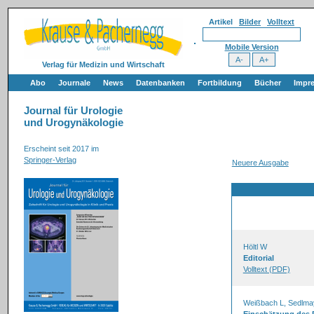
Artikel
Bilder
Volltext
Mobile Version
Verlag für Medizin und Wirtschaft
Abo
Journale
News
Datenbanken
Fortbildung
Bücher
Impr
Journal für Urologie
und Urogynäkologie
Erscheint seit 2017 im
Springer-Verlag
Neuere Ausgabe
Höltl W
Editorial
Volltext (PDF)
Weißbach L, Sedlma