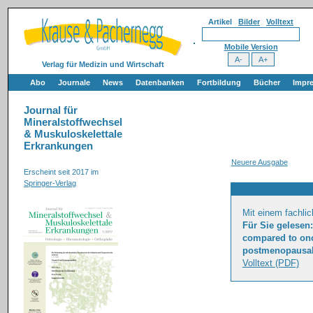
Artikel
Bilder
Volltext
Mobile Version
Verlag für Medizin und Wirtschaft
Abo
Journale
News
Datenbanken
Fortbildung
Bücher
Impr
Journal für
Mineralstoffwechsel
& Muskuloskelettale
Erkrankungen
Neuere Ausgabe
Erscheint seit 2017 im
Springer-Verlag
Mit einem fachli
Für Sie gelesen
compared to on
postmenopausale
Volltext (PDF)