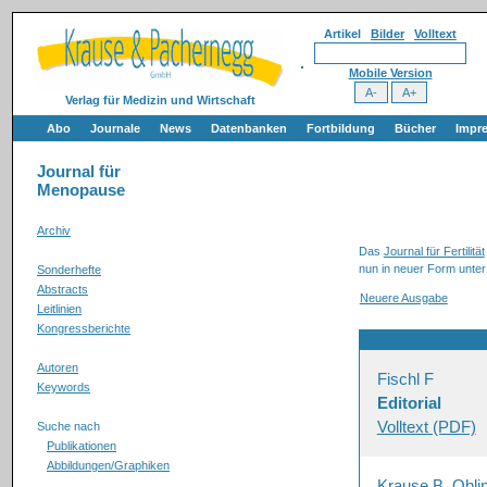
Artikel
Bilder
Volltext
Mobile Version
Verlag für Medizin und Wirtschaft
Abo
Journale
News
Datenbanken
Fortbildung
Bücher
Impr
Journal für
Menopause
Archiv
Das
Journal für Fertilität
nun in neuer Form unter
Sonderhefte
Abstracts
Neuere Ausgabe
Leitlinien
Kongressberichte
Autoren
Fischl F
Keywords
Editorial
Volltext (PDF)
Suche nach
Publikationen
Abbildungen/Graphiken
Krause B, Ohli