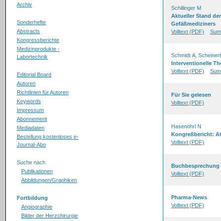
Archiv
Schillinger M
Aktueller Stand der
Sonderhefte
Gefäßmediziners
Abstracts
Volltext (PDF)
Sum
Kongressberichte
Medizinprodukte -
Schmidt A, Scheiner
Labortechnik
Interventionelle Th
Volltext (PDF)
Sum
Editorial Board
Autoren
Richtlinien für Autoren
Für Sie gelesen
Keywords
Volltext (PDF)
Impressum
Abonnement
Hasenöhrl N
Mediadaten
Kongreßbericht: A
Bestellung kostenloses e-
Volltext (PDF)
Journal-Abo
Suche nach
Buchbesprechung
Publikationen
Volltext (PDF)
Abbildungen/Graphiken
Pharma-News
Fortbildung
Volltext (PDF)
Angiographie
Bilder der Herzchirurgie