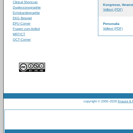
Clinical Shortcuts
Kongresse, Verans
Duplexsonographie
Volltext (PDF)
Echokardiographie
EKG-Beispiel
EPU-Corner
Personalia
Volltext (PDF)
Fragen zum Artikel
MRT/CT
OCT-Corner
copyright © 2000–2026
Krause &