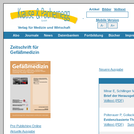
Artikel
Bilder
Volltext
Mobile Version
Verlag für Medizin und Wirtschaft
Abo
Journale
News
Datenbanken
Fortbildung
Bücher
Impr
Zeitschrift für
Gefäßmedizin
Neuere Ausgabe
Minar E, Schillinger 
Brief der Herausge
Volltext (PDF)
Polterauer P, Gollac
Evidenzbasierte Th
Volltext (PDF)
Sum
Pre-Publishing Online
Aktuelle Ausgabe