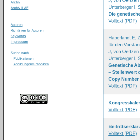
J, von Oertzen 
Archiv
Unterberger I, 
Archiv ILAE
Die genetische
Volltext (PDF)
Autoren
Richtlinien für Autoren
Keywords
Haberlandt E, 
Impressum
für den Vorsta
J, von Oertzen 
Suche nach
Unterberger I, 
Publikationen
Abbildungen/Graphiken
Genetische Ab
– Stellenwert
Copy Number V
Volltext (PDF)
Kongresskale
Volltext (PDF)
Beitrittserklä
Volltext (PDF)