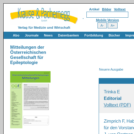
Artikel
Bilder
Volltext
Mobile Version
Verlag für Medizin und Wirtschaft
Abo
Journale
News
Datenbanken
Fortbildung
Bücher
Impr
Mitteilungen der
Österreichischen
Gesellschaft für
Epileptologie
Neuere Ausgabe
Trinka E
Editorial
Volltext (PDF)
Zimprich F, Hab
für den Vorsta