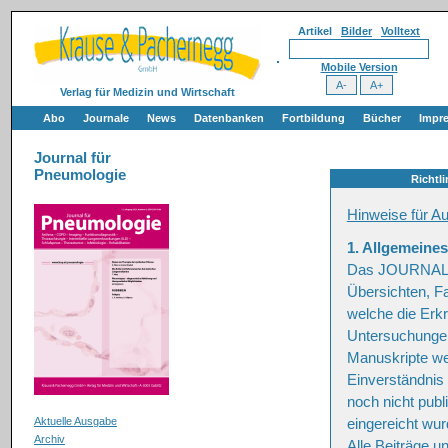
Artikel
Bilder
Volltext
Mobile Version
Verlag für Medizin und Wirtschaft
Abo
Journale
News
Datenbanken
Fortbildung
Bücher
Impr
Journal für
Pneumologie
Richtli
Hinweise für A
1. Allgemeines
Das JOURNAL F
Übersichten, F
welche die Erk
Untersuchungen 
Manuskripte we
Einverständnis
noch nicht publi
eingereicht wur
Aktuelle Ausgabe
Archiv
Alle Beiträge u