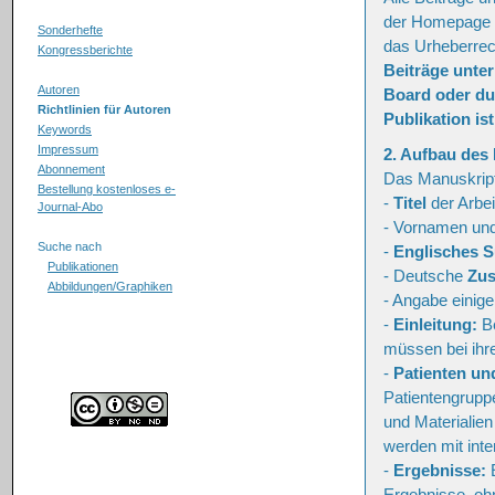
der Homepage de
Sonderhefte
das Urheberrec
Kongressberichte
Beiträge unte
Autoren
Board oder du
Richtlinien für Autoren
Publikation is
Keywords
Impressum
2. Aufbau des
Abonnement
Das Manuskript 
Bestellung kostenloses e-
-
Titel
der Arbei
Journal-Abo
- Vornamen un
Suche nach
-
Englisches S
Publikationen
- Deutsche
Zu
Abbildungen/Graphiken
- Angabe einig
-
Einleitung:
Be
müssen bei ihr
-
Patienten un
Patientengrup
und Materialie
werden mit inte
-
Ergebnisse:
E
Ergebnisse, oh