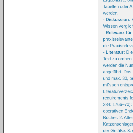
Tabellen oder A
werden.
-
Diskussion:
H
Wissen verglic
-
Relevanz für 
praxisrelevant
die Praxisrelev
-
Literatur:
Die 
Text zu ordnen 
werden die Num
angeführt. Das 
und max. 30, be
müssen entspr
Literaturverzei
requirements fo
284: 1766–70):
operativen Endo
Bücher: 2. Atte
Katzenschlager
der Gefäße. 3. 