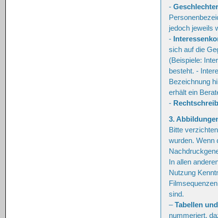
-
Geschlechte
Personenbezeic
jedoch jeweils 
-
Interessenkon
sich auf die Ge
(Beispiele: Inte
besteht. - Inte
Bezeichnung hin
erhält ein Bera
-
Rechtschrei
3. Abbildungen
Bitte verzichte
wurden. Wenn di
Nachdruckgeneh
In allen andere
Nutzung Kenntn
Filmsequenzen z
sind.
–
Tabellen un
nummeriert, da