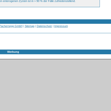
enterogenen Zysten ist in > 90 % der Fälle zufriedenstellend.
 Pachernegg GmbH
|
Sitemap
|
Datenschutz
|
Impressum
Werbung