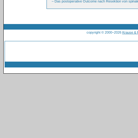
– Das postoperative Outcome nach Resektion von spinalen 
copyright © 2000–2026
Krause &