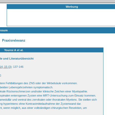
Werbung
essum
Praxisrelevanz
Younsi A et al.
le und Literaturübersicht
14; 15 (3)
: 137-146
n
weitere Fehlbildungen des ZNS oder der Wirbelsäule vorkommen.
n beiden Lebensjahrzehnten symptomatisch.
okale Rückenschmerzen und/oder klinische Zeichen einer Myelopathie.
en, spinalen enterogenen Zysten eine MRT-Untersuchung zum Einsatz kommen.
medullär und ventral des zervikalen oder thorakalen Myelons. Sie stellen sich
ng hyperintens ohne Kontrastmittelaufnahme der Zystenwand dar.
t, wenn möglich, aus einer vollständigen chirurgischen Resektion, um