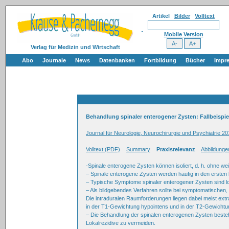
Artikel
Bilder
Volltext
Mobile Version
Verlag für Medizin und Wirtschaft
Abo
Journale
News
Datenbanken
Fortbildung
Bücher
Impr
Behandlung spinaler enterogener Zysten: Fallbeispie
Journal für Neurologie, Neurochirurgie und Psychiatrie 20
Volltext (PDF)
Summary
Praxisrelevanz
Abbildunge
-Spinale enterogene Zysten können isoliert, d. h. ohne 
– Spinale enterogene Zysten werden häufig in den erste
– Typische Symptome spinaler enterogener Zysten sind l
– Als bildgebendes Verfahren sollte bei symptomatisch
Die intraduralen Raumforderungen liegen dabei meist extra
in der T1-Gewichtung hypointens und in der T2-Gewichtu
– Die Behandlung der spinalen enterogenen Zysten besteh
Lokalrezidive zu vermeiden.