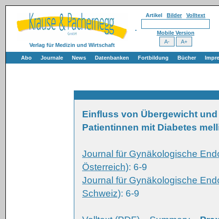
Artikel
Bilder
Volltext
Mobile Version
Verlag für Medizin und Wirtschaft
Abo
Journale
News
Datenbanken
Fortbildung
Bücher
Impr
Einfluss von Übergewicht und
Patientinnen mit Diabetes mell
Journal für Gynäkologische Endo
Österreich)
: 6-9
Journal für Gynäkologische Endo
Schweiz)
: 6-9