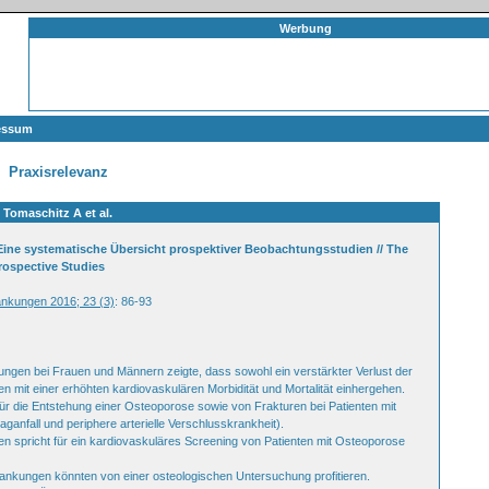
Werbung
essum
Praxisrelevanz
Tomaschitz A et al.
ine systematische Übersicht prospektiver Beobachtungsstudien // The
rospective Studies
ankungen 2016; 23 (3)
: 86-93
ngen bei Frauen und Männern zeigte, dass sowohl ein verstärkter Verlust der
n mit einer erhöhten kardiovaskulären Morbidität und Mortalität einhergehen.
für die Entstehung einer Osteoporose sowie von Frakturen bei Patienten mit
ganfall und periphere arterielle Verschlusskrankheit).
en spricht für ein kardiovaskuläres Screening von Patienten mit Osteoporose
krankungen könnten von einer osteologischen Untersuchung profitieren.