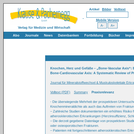
Artikel
Bilder
Volltext
Mobile Version
Verlag für Medizin und Wirtschaft
Abo
Journale
News
Datenbanken
Fortbildung
Bücher
Impr
Knochen, Herz und Gefäße – „Bone-Vascular Axis“: E
Bone-Cardiovascular Axis: A Systematic Review of P
Journal für Mineralstoffwechsel & Muskuloskelettale Erkr
Volltext (PDF)
Summary
Praxisrelevanz
- Die überwiegende Mehrheit der prospektiven Untersuchu
Knochenmineraldichte als auch das Auftreten von Frakture
– Zahlreiche Studien dokumentierten ein erhöhtes Risiko 
atherosklerotischen Erkrankungen (Herzinsuffizienz, Schla
– Die derzeit gegebene Datenlage von prospektiven Studi
oder osteoporotischen Frakturen.
– Patienten mit fortgeschrittenen atherosklerotischen Er