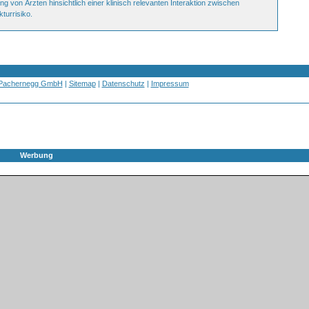
ung von Ärzten hinsichtlich einer klinisch relevanten Interaktion zwischen
turrisiko.
 Pachernegg GmbH
|
Sitemap
|
Datenschutz
|
Impressum
Werbung