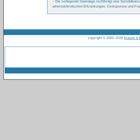
– Die vorliegende Datenlage rechtfertigt eine Sensibilisier
atherosklerotischen Erkrankungen, Osteoporose und Frak
copyright © 2000–2026
Krause &