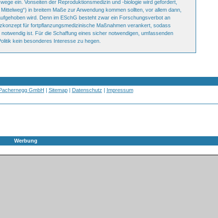
ege ein. Vonseiten der Reproduktionsmedizin und -biologie wird gefordert,
r Mittelweg“) in breitem Maße zur Anwendung kommen sollten, vor allem dann,
 aufgehoben wird. Denn im ESchG besteht zwar ein Forschungsverbot an
tzkonzept für fortpflanzungsmedizinische Maßnahmen verankert, sodass
notwendig ist. Für die Schaffung eines sicher notwendigen, umfassenden
olitik kein besonderes Interesse zu hegen.
 Pachernegg GmbH
|
Sitemap
|
Datenschutz
|
Impressum
Werbung