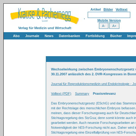
Artikel
Bilder
Volltext
Mobile Version
Verlag für Medizin und Wirtschaft
Abo
Journale
News
Datenbanken
Fortbildung
Bücher
Impr
Wechselwirkung zwischen Embryonenschutzgesetz un
30.11.2007 anlässlich des 2. DVR-Kongresses in Bo
Journal für Reproduktionsmedizin und Endokrinologie - Jo
Volltext (PDF)
Summary
Praxisrelevanz
Das Embryonenschutzgesetz (ESchG) und das Stammzellg
mit der Rechtslage des menschlichen Embryos befassen.
meinen, dass dieser Forschungsweg auch für Deutschland 
Stichtagsregelung des StzGsa; denn somit könnte auch in 
gearbeitet werden. Auch neueste Forschungsarbeiten an so
Notwendigkeit der hES-Forschung nicht aus. Daher wird im
Stichtagsregelung eine Einzelfallprüfung von hES-Forsc