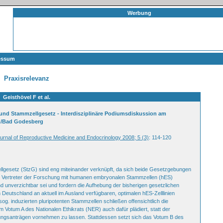
Werbung
essum
Praxisrelevanz
Geisthövel F et al.
d Stammzellgesetz - Interdisziplinäre Podiumsdiskussion am
nn/Bad Godesberg
urnal of Reproductive Medicine and Endocrinology 2008; 5 (3)
: 114-120
esetz (StzG) sind eng miteinander verknüpft, da sich beide Gesetzgebungen
 Vertreter der Forschung mit humanen embryonalen Stammzellen (hES)
unverzichtbar sei und fordern die Aufhebung der bisherigen gesetzlichen
Deutschland an aktuell im Ausland verfügbaren, optimalen hES-Zelllinien
g. induzierten pluripotenten Stammzellen schließen offensichtlich die
 Votum A des Nationalen Ethikrats (NER) auch dafür plädiert, statt der
hungsanträgen vornehmen zu lassen. Stattdessen setzt sich das Votum B des