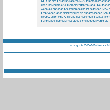
NER für eine Förderung alternativer Stammzellforschungsw
dass individualisierte Therapieverfahren (sog. „Deutsche
wenn die bisherige Stichtagsregelung im geltenden StzG
Embryonen, aber gleichzeitig ist ein ausgewogenes Schu
diesbezüglich eine Änderung des geltenden ESchGs nicht 
Fortpflanzungsmedizingesetzes scheint gegenwärtig die P
copyright © 2000–2026
Krause &