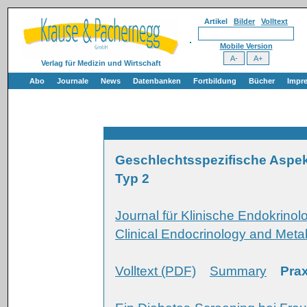
Artikel
Bilder
Volltext
Mobile Version
Verlag für Medizin und Wirtschaft
Abo
Journale
News
Datenbanken
Fortbildung
Bücher
Impr
Geschlechtsspezifische Aspekt
Typ 2
Journal für Klinische Endokrinol
Clinical Endocrinology and Meta
Volltext (PDF)
Summary
Prax