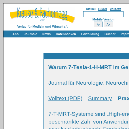
Artikel
Bilder
Volltext
Mobile Version
Verlag für Medizin und Wirtschaft
Abo
Journale
News
Datenbanken
Fortbildung
Bücher
Impr
Warum 7-Tesla-1-H-MRT im Ge
Journal für Neurologie, Neurochi
Volltext (PDF)
Summary
Prax
7-T-MRT-Systeme sind „High-end
beschränkte Zahl von Anwendung