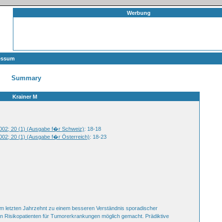
Werbung
essum
Summary
Krainer M
2002; 20 (1) (Ausgabe f�r Schweiz)
: 18-18
2002; 20 (1) (Ausgabe f�r Österreich)
: 18-23
im letzten Jahrzehnt zu einem besseren Verständnis sporadischer
on Risikopatienten für Tumorerkrankungen möglich gemacht. Prädiktive