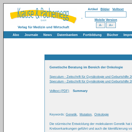
Artikel
Bilder
Volltext
Mobile Version
Verlag für Medizin und Wirtschaft
Abo
Journale
News
Datenbanken
Fortbildung
Bücher
Impr
Genetische Beratung im Bereich der Onkologie
Speculum - Zeitschrift für Gynäkologie und Geburtshilfe 
Speculum - Zeitschrift für Gynäkologie und Geburtshilfe 
Volltext (PDF)
Summary
Keywords:
Genetik
,
Mutation
,
Onkologie
Die stürmische Entwicklung der molekularen Genetik hat 
Krebserkankungen geführt und auch die Identifizierung v