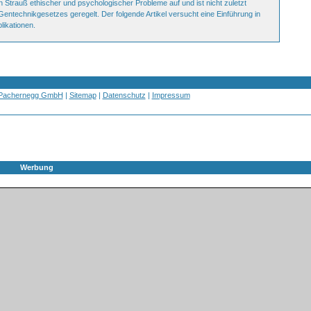
n Strauß ethischer und psychologischer Probleme auf und ist nicht zuletzt
Gentechnikgesetzes geregelt. Der folgende Artikel versucht eine Einführung in
likationen.
 Pachernegg GmbH
|
Sitemap
|
Datenschutz
|
Impressum
Werbung