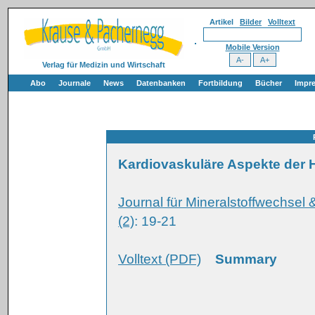
Artikel
Bilder
Volltext
Mobile Version
Verlag für Medizin und Wirtschaft
Abo
Journale
News
Datenbanken
Fortbildung
Bücher
Impr
Kardiovaskuläre Aspekte der 
Journal für Mineralstoffwechsel
(2)
: 19-21
Volltext (PDF)
Summary