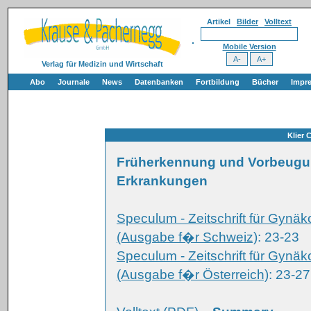
Artikel
Bilder
Volltext
Mobile Version
Verlag für Medizin und Wirtschaft
Abo
Journale
News
Datenbanken
Fortbildung
Bücher
Impr
Klier
Früherkennung und Vorbeugung
Erkrankungen
Speculum - Zeitschrift für Gynäk
(Ausgabe f�r Schweiz)
: 23-23
Speculum - Zeitschrift für Gynäk
(Ausgabe f�r Österreich)
: 23-27