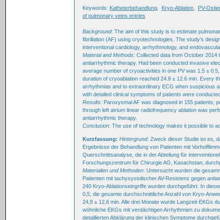
Keywords:
Katheterbehandlung
,
Kryo-Ablation
,
PV-Ostie
of pulmonary veins entries
Background
: The aim of this study is to estimate pulmonar
fibrillation (AF) using cryotechnologies. The study’s desi
interventional cardiology, arrhythmology, and endovascula
Material and Methods
: Collected data from October 2014 t
antiarrhythmic therapy. Had been conducted invasive electr
average number of cryoactivities in one PV was 1.5 ± 0.5, 
duration of cryoablation reached 24.8 ± 12.6 min. Every
arrhythmias and to extraordinary ECG when suspicious 
with detailed clinical symptoms of patients were conducte
Results
: Paroxysmal AF was diagnosed in 155 patients; per
through left atrium linear radiofrequency ablation was perf
antiarrhythmic therapy.
Conclusion
: The use of technology makes it possible to ach
Kurzfassung:
Hintergrund
: Zweck dieser Studie ist es, 
Ergebnisse der Behandlung von Patienten mit Vorhofflimme
Querschnittsanalyse, die in der Abteilung für interventio
Forschungszentrum für Chirurgie AG, Kasachstan, durch
Materialien und Methoden
: Untersucht wurden die gesamm
Patienten mit tachysystolischer AV-Resistenz gegen anti
240 Kryo-Ablationseingriffe wurden durchgeführt. In dieser
0,5, die gesamte durchschnittliche Anzahl von Kryo-Anwe
24,8 ± 12,6 min. Alle drei Monate wurde Langzeit-EKGs du
wöhn­liche EKGs mit verdächtigen Arrhythmien zu dokume
detaillierten Abklärung der klinischen Symptome durchgefü