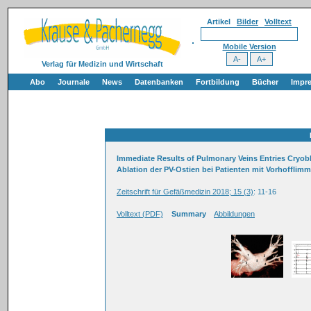
Artikel
Bilder
Volltext
Mobile Version
Verlag für Medizin und Wirtschaft
Abo
Journale
News
Datenbanken
Fortbildung
Bücher
Impr
Immediate Results of Pulmonary Veins Entries Cryoblati
Ablation der PV-Ostien bei Patienten mit Vorhofflim
Zeitschrift für Gefäßmedizin 2018; 15 (3)
: 11-16
Volltext (PDF)
Summary
Abbildungen