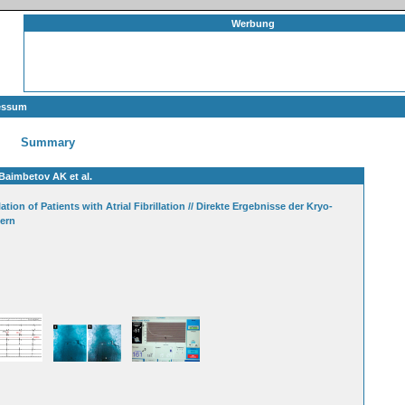
Werbung
essum
Summary
Baimbetov AK et al.
on of Patients with Atrial Fibrillation // Direkte Ergebnisse der Kryo-
mern