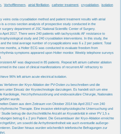
n
,
Vorhofflimmern
,
atrial fibrillation
,
catheter treatment
,
cryoablation
,
isolation
y veins ostia cryoablation method and patient treatment results with atrial
gn is a cross-section analysis of prospective study conducted in the
r surgery department of JSC National Scientific Center of Surgery.
o April 2017. There were 240 patients with tachysystolic AF resistance to
ophysiological study and 240 cryo­ablation interventions. In this study, the
and the total average number of cryoapplications was 6 ± 2 per patient. Total
 three months, a Holter ECG was conducted to evaluate freedom from
arrhythmia symptoms appeared upon Holter monitor. Weekly telephone surveys
d.
sistent AF was diagnosed in 85 patients. Repeat left atrium catheter ablation
ormed in the case of clinical manifestations of recurrent AF refractory to
ieve 96% left atrium acute electrical isolation.
das Verfahren der Kryo-Ablation der PV-Ostien zu beschreiben und die
rn unter Einsatz der Kryo­technologie darzulegen. Es handelt sich um eine
nelle Kardiologie, Herzrhythmusstörung und endovaskuläre Chirurgie, Nationales
geführt wurde.
elten Daten aus dem Zeitraum von Oktober 2014 bis April 2017 von 240
arrhythmische Therapie. Eine invasive elektrophysiologische Untersuchung und
 Studie betrug die durchschnittliche Anzahl an Kryoaktivität in einer PV 1,5 ±
ndungen betrug 6 ± 2 pro Patient. Die Gesamtdauer der Kryo-Ablation erreichte
rchgeführt, um sowohl die Arrhythmienfreiheit wie auch eventuelle außer­ge­
ntieren. Darüber hinaus wurden wöchentlich telefonische Befragungen zur
hrt.