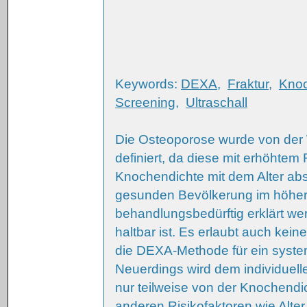
Keywords:
DEXA
,
Fraktur
,
Knoc
Screening
,
Ultraschall
Die Osteoporose wurde von der 
definiert, da diese mit erhöhtem 
Knochendichte mit dem Alter absi
gesunden Bevölkerung im höhere
behandlungsbedürftig erklärt w
haltbar ist. Es erlaubt auch kein
die DEXA-Methode für ein syste
Neuerdings wird dem individuell
nur teilweise von der Knochendi
anderen Risikofaktoren wie Alte