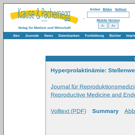
Artikel
Bilder
Volltext
Mobile Version
Verlag für Medizin und Wirtschaft
Abo
Journale
News
Datenbanken
Fortbildung
Bücher
Impr
Hyperprolaktinämie: Stellenwe
Journal für Reproduktionsmedizi
Reproductive Medicine and Endo
Volltext (PDF)
Summary
Abb