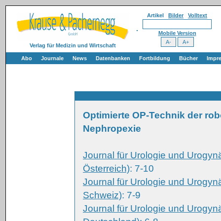
Artikel
Bilder
Volltext
Mobile Version
Verlag für Medizin und Wirtschaft
Abo
Journale
News
Datenbanken
Fortbildung
Bücher
Impr
Optimierte OP-Technik der rob
Nephropexie
Journal für Urologie und Urogyn
Österreich)
: 7-10
Journal für Urologie und Urogyn
Schweiz)
: 7-9
Journal für Urologie und Urogyn