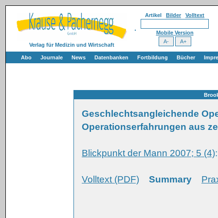
Artikel
Bilder
Volltext
Mobile Version
Verlag für Medizin und Wirtschaft
Abo
Journale
News
Datenbanken
Fortbildung
Bücher
Impr
Broo
Geschlechtsangleichende Oper
Operationserfahrungen aus z
Blickpunkt der Mann 2007; 5 (4)
Volltext (PDF)
Summary
Pra