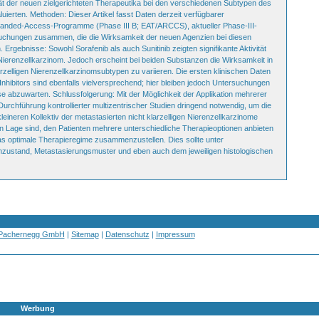
ität der neuen zielgerichteten Therapeutika bei den verschiedenen Subtypen des
luierten. Methoden: Dieser Artikel fasst Daten derzeit verfügbarer
panded-Access-Programme (Phase III B; EAT/ARCCS), aktueller Phase-III-
rsuchungen zusammen, die die Wirksamkeit der neuen Agenzien bei diesen
Ergebnisse: Sowohl Sorafenib als auch Sunitinib zeigten signifikante Aktivität
 Nierenzellkarzinom. Jedoch erscheint bei beiden Substanzen die Wirksamkeit in
rzelligen Nierenzellkarzinomsubtypen zu variieren. Die ersten klinischen Daten
hibitors sind ebenfalls vielversprechend; hier bleiben jedoch Untersuchungen
e abzuwarten. Schlussfolgerung: Mit der Möglichkeit der Applikation mehrerer
urchführung kontrollierter multizentrischer Studien dringend notwendig, um die
eineren Kollektiv der metastasierten nicht klarzelligen Nierenzellkarzinome
hen Lage sind, den Patienten mehrere unterschiedliche Therapieoptionen anbieten
 das optimale Therapieregime zusammenzustellen. Dies sollte unter
meinzustand, Metastasierungsmuster und eben auch dem jeweiligen histologischen
 Pachernegg GmbH
|
Sitemap
|
Datenschutz
|
Impressum
Werbung