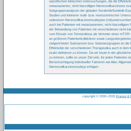
spezifischen klinischen Untersuchungen, die die Effektiv
metastasierten, nicht klarzelligen Nierenzellkarzinoms eva
Subgruppenanalysen der globalen Sorafenib/Sunitinib-Ex
Studien und kleinerer multi- bzw. monozentrischer Unte
selteneren Nierenzellkarzinomsubtypen (mit)untersuchten. 
auch bei Patienten mit metastasiertem, nicht klarzelligem
der Behandlung von Patienten mit verschiedenen nicht kla
vom Einsatz von Temsirolimus als Vertreter eines mTOR-In
an größeren Patientenkollektiven sowie Langzeitergebniss
zielgerichteter Substanzen bzw. Substanzgruppen ist die D
Effektivität der verschiedenen Therapeutika auch in dem kl
exakt definieren zu können. Da wir heute in der glücklic
zu können, sollte es unser Ziel sein, für jeden Patienten
Berücksichtigung individueller Faktoren wie Alter, Allge
Nierenzellkarzinomsubtyp erfolgen.
copyright © 2000–2026
Krause &