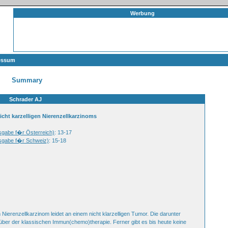
Werbung
essum
Summary
Schrader AJ
icht karzelligen Nierenzellkarzinoms
usgabe f�r Österreich)
: 13-17
usgabe f�r Schweiz)
: 15-18
 Nierenzellkarzinom leidet an einem nicht klarzelligen Tumor. Die darunter
ber der klassischen Immun(chemo)therapie. Ferner gibt es bis heute keine