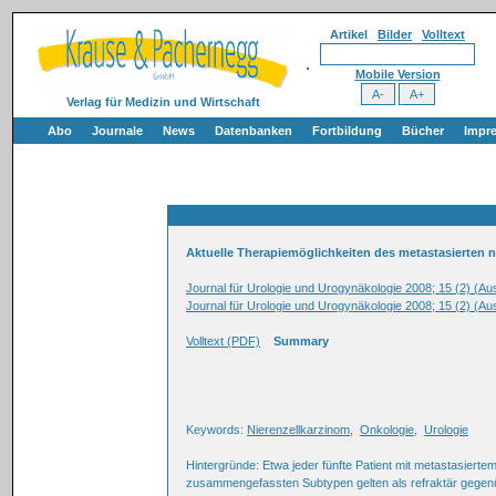
Artikel
Bilder
Volltext
Mobile Version
Verlag für Medizin und Wirtschaft
Abo
Journale
News
Datenbanken
Fortbildung
Bücher
Impr
Aktuelle Therapiemöglichkeiten des metastasierten n
Journal für Urologie und Urogynäkologie 2008; 15 (2) (A
Journal für Urologie und Urogynäkologie 2008; 15 (2) (A
Volltext (PDF)
Summary
Keywords:
Nierenzellkarzinom
,
Onkologie
,
Urologie
Hintergründe: Etwa jeder fünfte Patient mit metastasiertem
zusammengefassten Subtypen gelten als refraktär gegenü