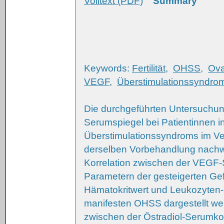
Volltext (PDF)
Summary
Keywords:
Fertilität
,
OHSS
,
Ova
VEGF
,
Überstimulationssyndro
Die durchgeführten Untersuchun
Serumspiegel bei Patientinnen i
Überstimulationssyndroms im V
derselben Vorbehandlung nachwe
Korrelation zwischen der VEGF-
Parametern der gesteigerten Ge
Hämatokritwert und Leukozyten
manifesten OHSS dargestellt w
zwischen der Östradiol-Serumko