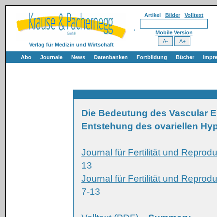
Artikel
Bilder
Volltext
Mobile Version
Verlag für Medizin und Wirtschaft
Abo
Journale
News
Datenbanken
Fortbildung
Bücher
Impr
Die Bedeutung des Vascular En
Entstehung des ovariellen Hy
Journal für Fertilität und Repro
13
Journal für Fertilität und Repro
7-13