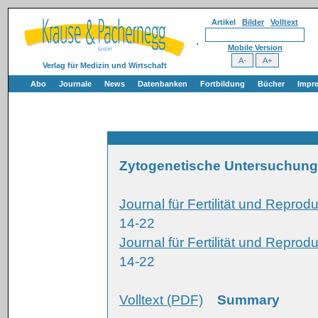
Artikel
Bilder
Volltext
Mobile Version
Verlag für Medizin und Wirtschaft
Abo
Journale
News
Datenbanken
Fortbildung
Bücher
Impr
Zytogenetische Untersuchung
Journal für Fertilität und Repro
14-22
Journal für Fertilität und Repro
14-22
Volltext (PDF)
Summary