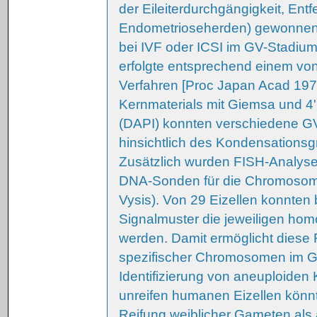
der Eileiterdurchgängigkeit, En
Endometrioseherden) gewonnen w
bei IVF oder ICSI im GV-Stadium 
erfolgte entsprechend einem von
Verfahren [Proc Japan Acad 19
Kernmaterials mit Giemsa und 4'
(DAPI) konnten verschiedene GV
hinsichtlich des Kondensationsgr
Zusätzlich wurden FISH-Analysen
DNA-Sonden für die Chromosomen
Vysis). Von 29 Eizellen konnten
Signalmuster die jeweiligen ho
werden. Damit ermöglicht diese
spezifischer Chromosomen im Ger
Identifizierung von aneuploiden
unreifen humanen Eizellen könnt
Reifung weiblicher Gameten als a