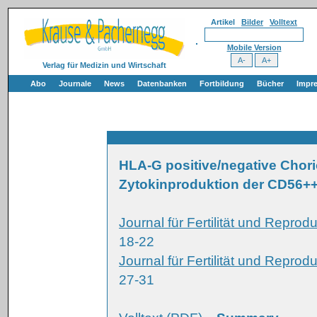
Artikel
Bilder
Volltext
Mobile Version
Verlag für Medizin und Wirtschaft
Abo
Journale
News
Datenbanken
Fortbildung
Bücher
Impr
HLA-G positive/negative Chor
Zytokinproduktion der CD56+
Journal für Fertilität und Repro
18-22
Journal für Fertilität und Repro
27-31