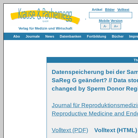
Artikel
Bilder
Volltext
Mobile Version
Verlag für Medizin und Wirtschaft
Abo
Journale
News
Datenbanken
Fortbildung
Bücher
Impr
Th
Datenspeicherung bei der Sa
SaReg G geändert? // Data sto
changed by Sperm Donor Regi
Journal für Reproduktionsmedizi
Reproductive Medicine and Endo
Volltext (PDF)
Volltext (HTML)