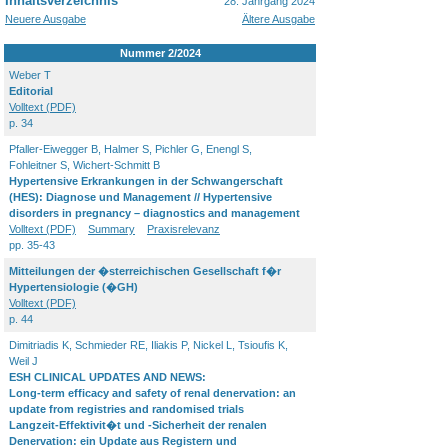
Inhaltsverzeichnis
28. Jahrgang 2024
Neuere Ausgabe
Ältere Ausgabe
Nummer 2/2024
Weber T
Editorial
Volltext (PDF)
p. 34
Pfaller-Eiwegger B, Halmer S, Pichler G, Enengl S,
Fohleitner S, Wichert-Schmitt B
Hypertensive Erkrankungen in der Schwangerschaft
(HES): Diagnose und Management // Hypertensive
disorders in pregnancy – diagnostics and management
Volltext (PDF)
Summary
Praxisrelevanz
pp. 35-43
Mitteilungen der �sterreichischen Gesellschaft f�r
Hypertensiologie (�GH)
Volltext (PDF)
p. 44
Dimitriadis K, Schmieder RE, Iliakis P, Nickel L, Tsioufis K,
Weil J
ESH CLINICAL UPDATES AND NEWS:
Long-term efficacy and safety of renal denervation: an
update from registries and randomised trials
Langzeit-Effektivit�t und -Sicherheit der renalen
Denervation: ein Update aus Registern und