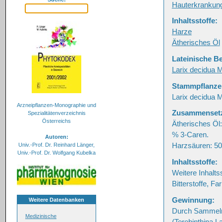
Hauterkrankun
Inhaltsstoffe:
Harze
Ätherisches Öl
Lateinische B
Larix decidua Mi
Stammpflanze
Larix decidua M
Arzneipflanzen-Monographie und
Zusammenset
Spezialitätenverzeichnis
Österreichs
Ätherisches Öl:
% 3-Caren.
Autoren:
Harzsäuren: 50-
Univ.-Prof. Dr. Reinhard Länger,
Univ.-Prof. Dr. Wolfgang Kubelka
Inhaltsstoffe:
Weitere Inhalts
Bitterstoffe, Fa
Gewinnung:
Weitere Datenbanken
Durch Sammeln
Medizinische
(Terebinthina La