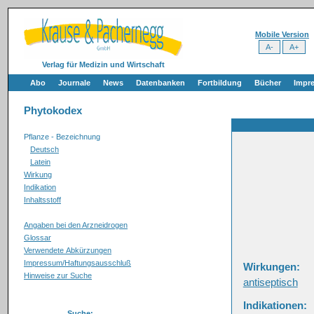
Mobile Version
Verlag für Medizin und Wirtschaft
Abo
Journale
News
Datenbanken
Fortbildung
Bücher
Impr
Phytokodex
Pflanze - Bezeichnung
Deutsch
Latein
Wirkung
Indikation
Inhaltsstoff
Angaben bei den Arzneidrogen
Glossar
Verwendete Abkürzungen
Impressum/Haftungsausschluß
Wirkungen:
Hinweise zur Suche
antiseptisch
Indikationen:
Suche: