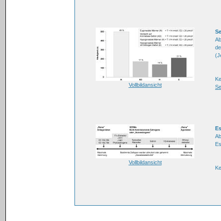
Se
Ab
de
(J
Ke
Vollbildansicht
Se
Es
Ab
Es
Vollbildansicht
K