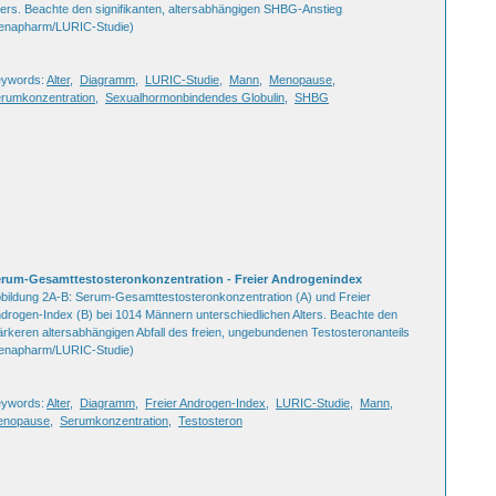
ters. Beachte den signifikanten, altersabhängigen SHBG-Anstieg
enapharm/LURIC-Studie)
ywords:
Alter
,
Diagramm
,
LURIC-Studie
,
Mann
,
Menopause
,
rumkonzentration
,
Sexualhormonbindendes Globulin
,
SHBG
rum-Gesamttestosteronkonzentration - Freier Androgenindex
bildung 2A-B: Serum-Gesamttestosteronkonzentration (A) und Freier
drogen-Index (B) bei 1014 Männern unterschiedlichen Alters. Beachte den
ärkeren altersabhängigen Abfall des freien, ungebundenen Testosteronanteils
enapharm/LURIC-Studie)
ywords:
Alter
,
Diagramm
,
Freier Androgen-Index
,
LURIC-Studie
,
Mann
,
enopause
,
Serumkonzentration
,
Testosteron