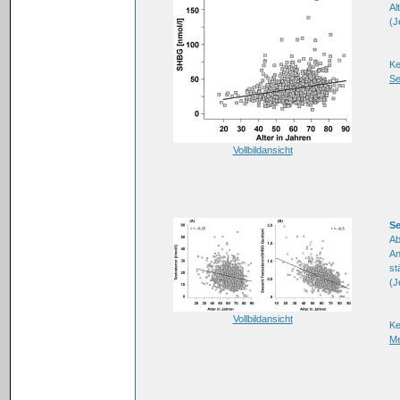
Al
(J
Ke
Se
Vollbildansicht
Se
Ab
An
st
(J
Vollbildansicht
Ke
M