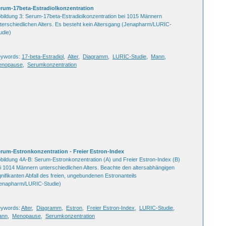
rum-17beta-Estradiolkonzentration
bildung 3: Serum-17beta-Estradiolkonzentration bei 1015 Männern
terschiedlichen Alters. Es besteht kein Altersgang (Jenapharm/LURIC-
udie)
eywords:
17-beta-Estradiol
,
Alter
,
Diagramm
,
LURIC-Studie
,
Mann
,
enopause
,
Serumkonzentration
rum-Estronkonzentration - Freier Estron-Index
bildung 4A-B: Serum-Estronkonzentration (A) und Freier Estron-Index (B)
i 1014 Männern unterschiedlichen Alters. Beachte den altersabhängigen
gnifikanten Abfall des freien, ungebundenen Estronanteils
enapharm/LURIC-Studie)
ywords:
Alter
,
Diagramm
,
Estron
,
Freier Estron-Index
,
LURIC-Studie
,
ann
,
Menopause
,
Serumkonzentration