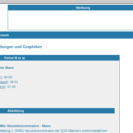
Werbung
essum
ldungen und Graphiken
Oettel M et al.
beim Mann
z)
: 40-50
hland)
: 39-51
ich)
: 37-45
Abbildung
HBG-Serumkonzentration - Mann
bildung 1: SHBG-Serumkonzentration bei 1015 Männern unterschiedlichen