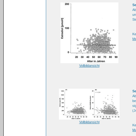
Se
Ab
un
St
K
M
Vollbildansicht
Se
Ab
be
si
(J
Vollbildansicht
Ke
M