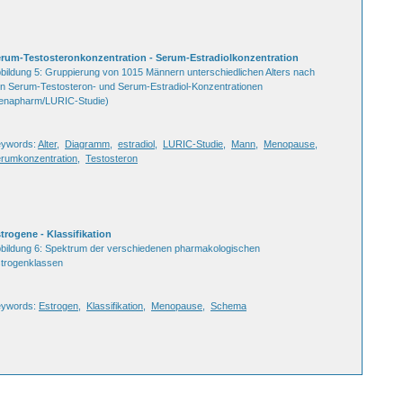
rum-Testosteronkonzentration - Serum-Estradiolkonzentration
bildung 5: Gruppierung von 1015 Männern unterschiedlichen Alters nach
n Serum-Testosteron- und Serum-Estradiol-Konzentrationen
enapharm/LURIC-Studie)
ywords:
Alter
,
Diagramm
,
estradiol
,
LURIC-Studie
,
Mann
,
Menopause
,
rumkonzentration
,
Testosteron
trogene - Klassifikation
bildung 6: Spektrum der verschiedenen pharmakologischen
trogenklassen
eywords:
Estrogen
,
Klassifikation
,
Menopause
,
Schema