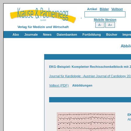
Artikel
Bilder
Volltext
Mobile Version
Verlag für Medizin und Wirtschaft
Abo
Journale
News
Datenbanken
Fortbildung
Bücher
Impr
Abbi
EKG-Beispiel: Kompletter Rechtsschenkelblock mit 
Journal für Kardiologie - Austrian Journal of Cardiology 20
Volltext (PDF)
Abbildungen
E
Ab