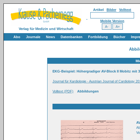
Artikel
Bilder
Volltext
Mobile Version
Verlag für Medizin und Wirtschaft
Abo
Journale
News
Datenbanken
Fortbildung
Bücher
Impr
Abbi
Mi
EKG-Beispiel: Höhergradiger AV-Block II Mobitz mit 
Journal für Kardiologie - Austrian Journal of Cardiology 20
Volltext (PDF)
Abbildungen
AV
Ab
Vo