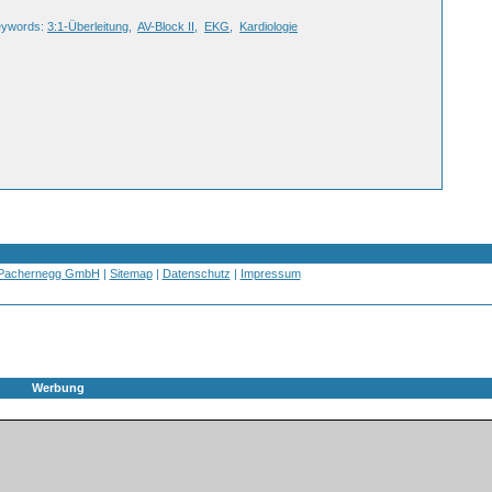
eywords:
3:1-Überleitung
,
AV-Block II
,
EKG
,
Kardiologie
 Pachernegg GmbH
|
Sitemap
|
Datenschutz
|
Impressum
Werbung