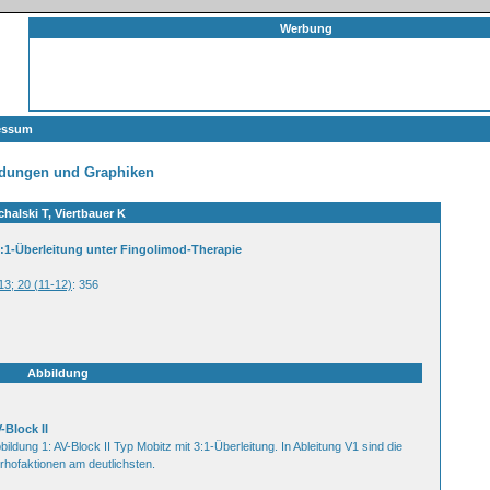
Werbung
essum
ldungen und Graphiken
chalski T, Viertbauer K
3:1-Überleitung unter Fingolimod-Therapie
13; 20 (11-12)
: 356
Abbildung
-Block II
bildung 1: AV-Block II Typ Mobitz mit 3:1-Überleitung. In Ableitung V1 sind die
rhofaktionen am deutlichsten.