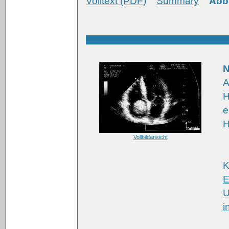
Volltext (PDF)
Summary
Abb
N
A
H
e
H
Vollbildansicht
K
E
U
i