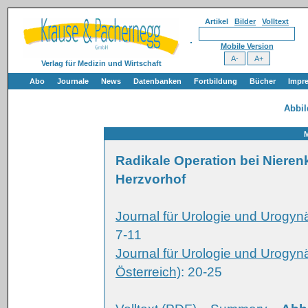
Artikel
Bilder
Volltext
Mobile Version
Verlag für Medizin und Wirtschaft
Abo
Journale
News
Datenbanken
Fortbildung
Bücher
Impr
Abbi
M
Radikale Operation bei Niere
Herzvorhof
Journal für Urologie und Urogyn
7-11
Journal für Urologie und Urogyn
Österreich)
: 20-25