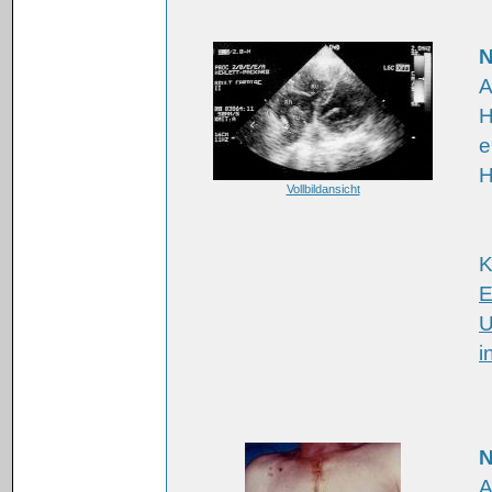
N
A
H
e
H
Vollbildansicht
K
E
U
i
N
A