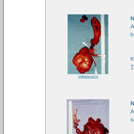
N
A
h
K
T
Vollbildansicht
N
A
s