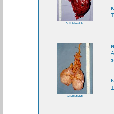
K
T
Vollbildansicht
N
A
s
K
T
Vollbildansicht