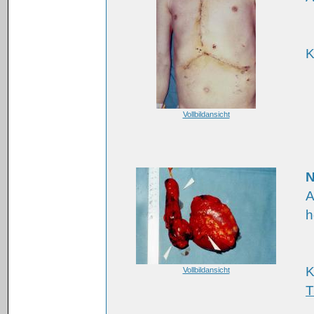
K
Vollbildansicht
N
A
h
K
Vollbildansicht
T