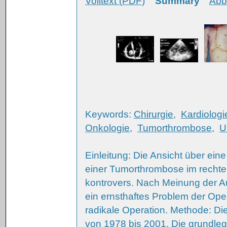
Volltext (PDF)
Summary
Abb
Keywords:
Chirurgie
,
Kardiologi
Onkologie
,
Tumorthrombose
,
U
Einleitung: Die Ansicht über ein
einer Tumorthrombose im rechten 
kontrovers. Nach Meinung der Au
ein ernsthaftes Problem der Opera
radikale Operation. Methode: Di
von 1978 bis 2001. Die grundle