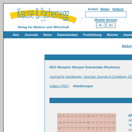
Artikel
Bilder
Volltext
Mobile Version
Verlag für Medizin und Wirtschaft
Abo
Journale
News
Datenbanken
Fortbildung
Bücher
Impr
Abbi
EKG-Beispiel: Ektoper linksatrialer Rhythmus
Journal für Kardiologie - Austrian Journal of Cardiology 20
Volltext (PDF)
Abbildungen
E
Ab
Vo
(n