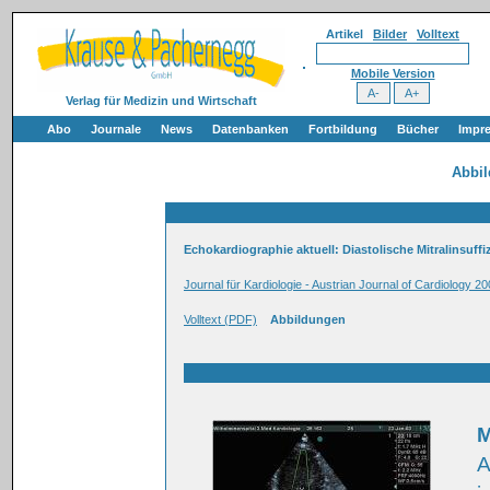
Artikel
Bilder
Volltext
Mobile Version
Verlag für Medizin und Wirtschaft
Abo
Journale
News
Datenbanken
Fortbildung
Bücher
Impr
Abbi
Echokardiographie aktuell: Diastolische Mitralinsuffi
Journal für Kardiologie - Austrian Journal of Cardiology 20
Volltext (PDF)
Abbildungen
M
A