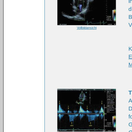
i
d
B
V
Vollbildansicht
K
E
M
T
A
D
f
G