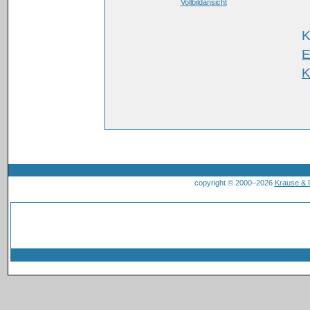
Vollbildansicht
K
E
K
copyright © 2000–2026
Krause &