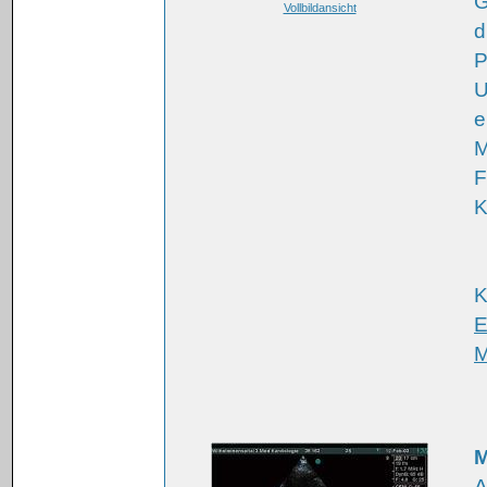
G
Vollbildansicht
d
P
U
e
M
F
K
K
E
M
M
A