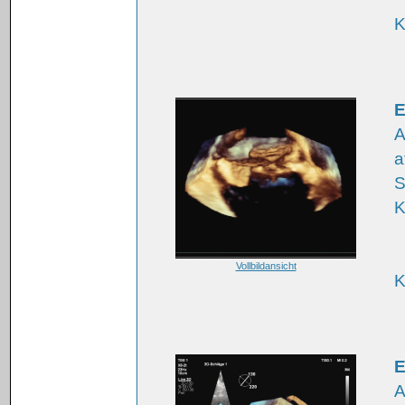
K
E
A
a
S
K
Vollbildansicht
K
E
A