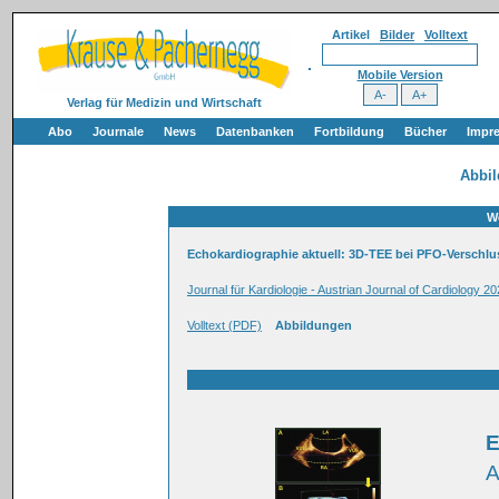
Artikel
Bilder
Volltext
Mobile Version
Verlag für Medizin und Wirtschaft
Abo
Journale
News
Datenbanken
Fortbildung
Bücher
Impr
Abbi
W
Echokardiographie aktuell: 3D-TEE bei PFO-Verschlu
Journal für Kardiologie - Austrian Journal of Cardiology 20
Volltext (PDF)
Abbildungen
E
A