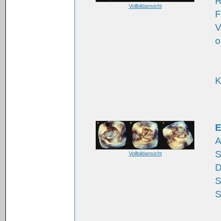
R
Vollbildansicht
F
V
o
K
E
A
S
Vollbildansicht
D
S
S