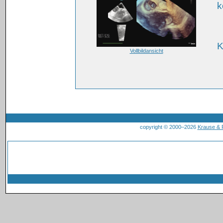
k
K
Vollbildansicht
copyright © 2000–2026
Krause &