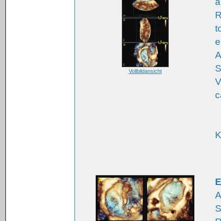
a
R
t
e
A
S
Vollbildansicht
V
c
K
E
A
S