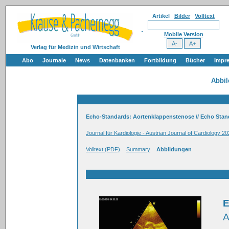
Artikel
Bilder
Volltext
Mobile Version
Verlag für Medizin und Wirtschaft
Abo
Journale
News
Datenbanken
Fortbildung
Bücher
Impr
Abbi
Echo-Standards: Aortenklappenstenose // Echo Stand
Journal für Kardiologie - Austrian Journal of Cardiology 20
Volltext (PDF)
Summary
Abbildungen
E
A