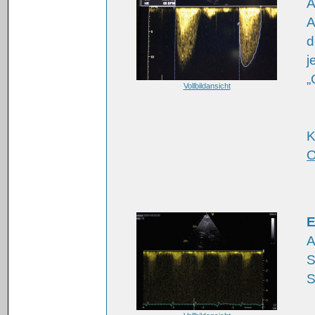
A
A
d
j
„
Vollbildansicht
K
O
E
A
S
S