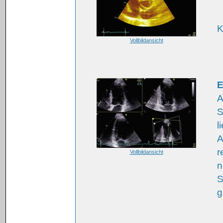
K
Vollbildansicht
E
A
S
l
A
r
Vollbildansicht
n
S
g