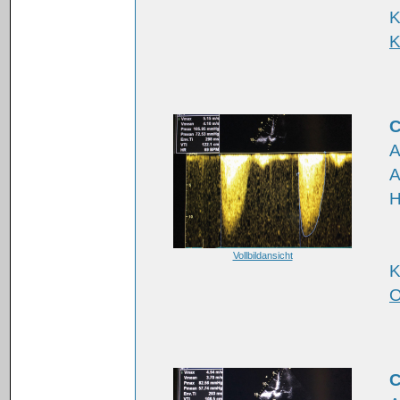
K
K
C
A
A
H
Vollbildansicht
K
O
C