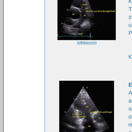
K
T
z
u
P
Vollbildansicht
K
E
A
a
s
o
r