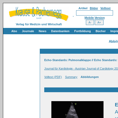
Artikel
Bilder
Volltext
Mobile Version
Verlag für Medizin und Wirtschaft
Abo
Journale
News
Datenbanken
Fortbildung
Bücher
Impr
Abbi
Echo-Standards: Pulmonalklappe // Echo Standards:
Journal für Kardiologie - Austrian Journal of Cardiology 20
Volltext (PDF)
Summary
Abbildungen
E
A