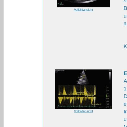
s
B
Vollbildansicht
u
a
K
E
A
1
D
e
I
Vollbildansicht
u
M