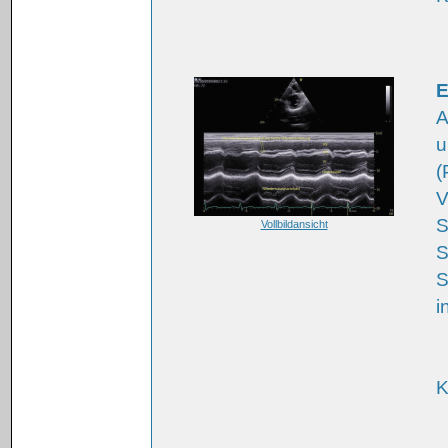
E
A
u
(
V
S
Vollbildansicht
S
S
i
K