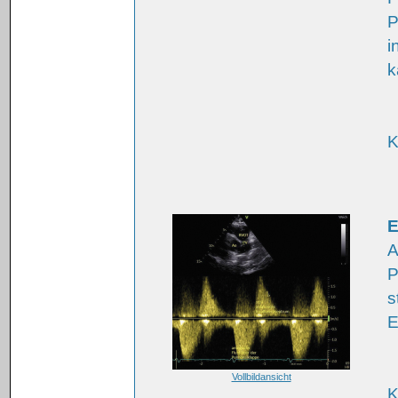
P
i
k
K
E
A
P
s
E
Vollbildansicht
K