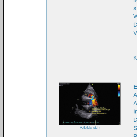
s
W
D
V
K
E
A
A
I
D
S
Vollbildansicht
P