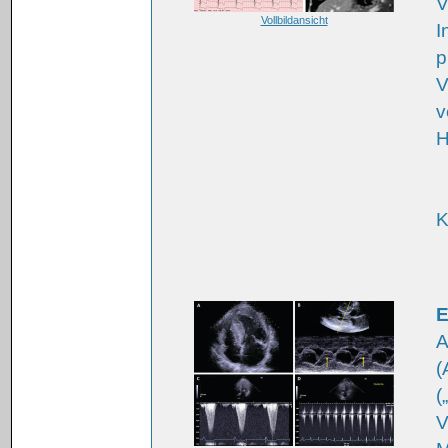
V
Vollbildansicht
I
p
V
v
K
E
A
(
(
V