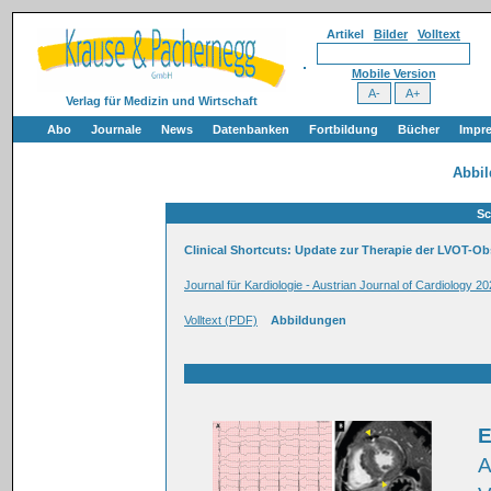
Artikel
Bilder
Volltext
Mobile Version
Verlag für Medizin und Wirtschaft
Abo
Journale
News
Datenbanken
Fortbildung
Bücher
Impr
Abbi
Sc
Clinical Shortcuts: Update zur Therapie der LVOT-O
Journal für Kardiologie - Austrian Journal of Cardiology 20
Volltext (PDF)
Abbildungen
E
A