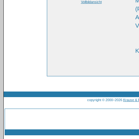
M
Vollbildansicht
(
A
V
K
copyright © 2000–2026
Krause &