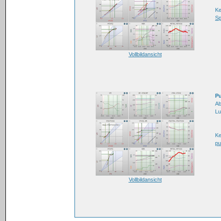
K
Sp
Vollbildansicht
Pu
Ab
Lu
K
pu
Vollbildansicht