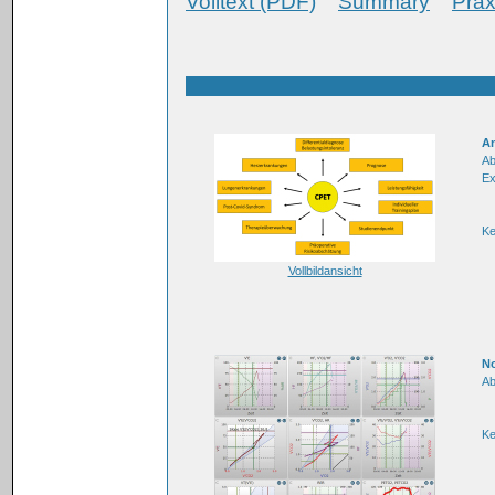
Volltext (PDF)
Summary
Prax
A
Ab
Ex
Ke
Vollbildansicht
N
Ab
K