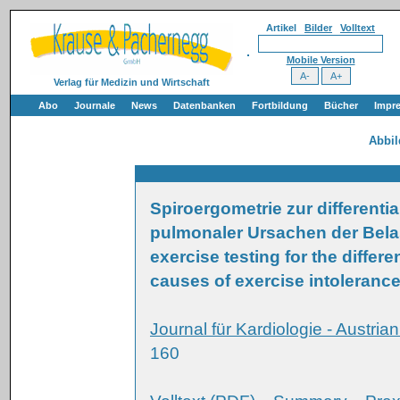
Artikel
Bilder
Volltext
Mobile Version
Verlag für Medizin und Wirtschaft
Abo
Journale
News
Datenbanken
Fortbildung
Bücher
Impr
Abbi
Spiroergometrie zur differenti
pulmonaler Ursachen der Bela
exercise testing for the differ
causes of exercise intoleranc
Journal für Kardiologie - Austria
160