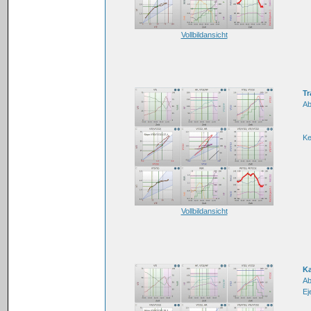
Vollbildansicht
Tr
Ab
K
Vollbildansicht
Ka
Ab
Ej