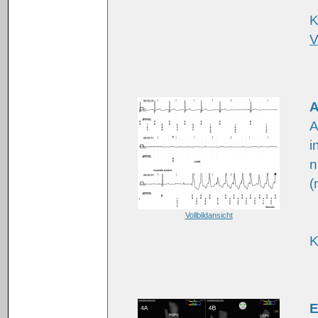
K
V
A
A
i
n
(
Vollbildansicht
K
E