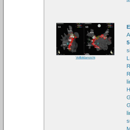
E
A
5
s
L
Vollbildansicht
R
R
l
H
G
G
l
s
M