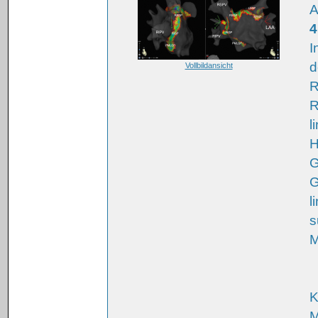
A
4
I
d
Vollbildansicht
R
R
l
H
G
G
l
s
M
K
M