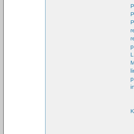
P
P
P
r
r
p
L
M
l
p
i
K