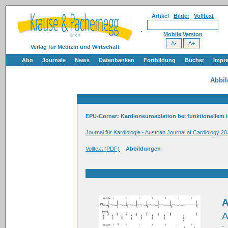
Artikel
Bilder
Volltext
Mobile Version
Verlag für Medizin und Wirtschaft
Abo
Journale
News
Datenbanken
Fortbildung
Bücher
Impr
Abbi
EPU-Corner: Kardioneuroablation bei funktionellem i
Journal für Kardiologie - Austrian Journal of Cardiology 20
Volltext (PDF)
Abbildungen
A
A