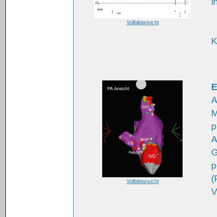
i
Vollbildansicht
K
E
A
M
p
A
G
p
(
Vollbildansicht
V