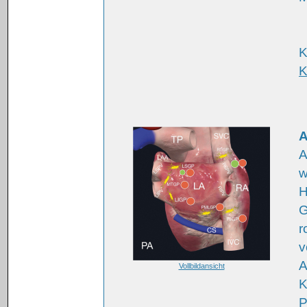
K
K
A
A
w
H
G
r
v
A
Vollbildansicht
K
P