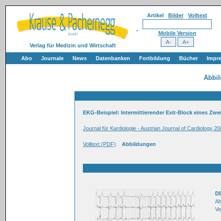
Artikel
Bilder
Volltext
Mobile Version
Verlag für Medizin und Wirtschaft
Abo
Journale
News
Datenbanken
Fortbildung
Bücher
Impr
Abbi
EKG-Beispiel: Intermittierender Exit-Block eines Z
Journal für Kardiologie - Austrian Journal of Cardiology 20
Volltext (PDF)
Abbildungen
D
Ab
Ve