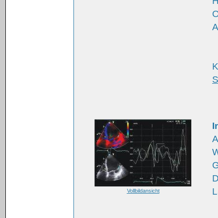
H
O
A
K
S
I
A
W
G
D
L
Vollbildansicht