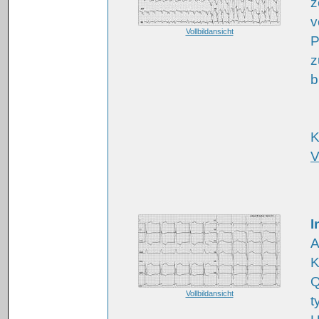
z
v
Vollbildansicht
P
z
b
K
V
I
A
K
Q
Vollbildansicht
t