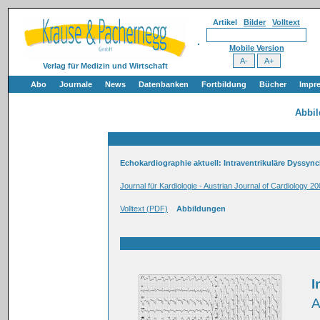
Artikel
Bilder
Volltext
Mobile Version
Verlag für Medizin und Wirtschaft
Abo
Journale
News
Datenbanken
Fortbildung
Bücher
Impr
Abbi
Echokardiographie aktuell: Intraventrikuläre Dyssyn
Journal für Kardiologie - Austrian Journal of Cardiology 20
Volltext (PDF)
Abbildungen
I
A