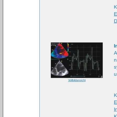
K
E
D
I
A
n
s
u
Vollbildansicht
K
E
I
K